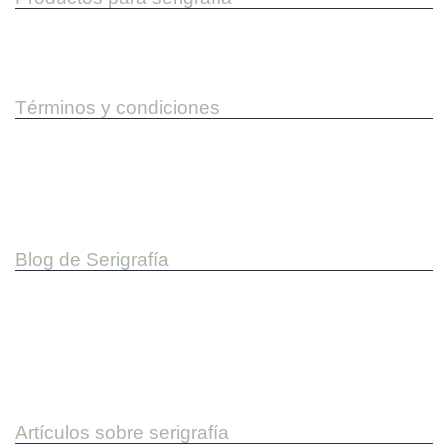
Máquinas para serigrafía
Revelado de pantallas
Términos y condiciones
Condiciones de envío
Aviso Legal
Condiciones generales
Política de compra y devoluciones
Blog de Serigrafía
Ayuda serigrafía
Házlo tu mismo D.I.Y.
Trabajos en serigrafia
Workshops
Artículos sobre serigrafía