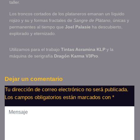
taller.
Los troncos cortados de los plataneros emanan un líquido
rojizo y su y formas fractales de
Sangre de Plátano
, únicas y
permanentes al tiempo que
Joel Palasie
ha descubierto,
explorado y eternizado.
Utilizamos para el trabajo
Tintas Acramina KLP
y la
máquina de serigrafía
Dragón Karma V3Pro
.
Dejar un comentario
Tu dirección de correo electrónico no será publicada.
Los campos obligatorios están marcados con
*